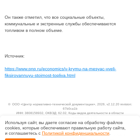
Он также отметил, что все социальные объекты,
коммунальные и экстренные службы обеспечиваются
топливом в полном объеме.
Источник:
https://www.pnp.ru/economics/v-krymu-na-mesyac-vveli-
fiksirovannuyu-stoimost-topliva.html
©
ООО «Центр нормативно-технической документации»
, 2026, v2.12.20 revision:
67b0ca1b
ИНН: 3808158932, ОКВЭД: 62.02, Коды видов деятельности в области
информационных технологий: 1.01
Используя сайт, вы даете согласие на обработку файлов
Ценовая политика
Технологии
сооkiеs, которые обеспечивают правильную работу сайта,
и соглашаетесь с
Политикой конфиденциальности
.
Исключительные авторские и смежные права принадлежат АО «Кодекс».
Положение по обработке и защите персональных данных