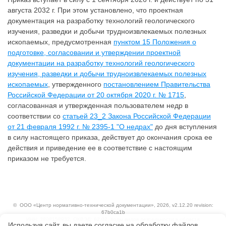
августа 2032 г. При этом установлено, что проектная
документация на разработку технологий геологического
изучения, разведки и добычи трудноизвлекаемых полезных
ископаемых, предусмотренная
пунктом 15 Положения о
подготовке, согласовании и утверждении проектной
документации на разработку технологий геологического
изучения, разведки и добычи трудноизвлекаемых полезных
ископаемых
, утвержденного
постановлением Правительства
Российской Федерации от 20 октября 2020 г. № 1715
,
согласованная и утвержденная пользователем недр в
соответствии со
статьей 23_2 Закона Российской Федерации
от 21 февраля 1992 г. № 2395-1 "О недрах"
до дня вступления
в силу настоящего приказа, действует до окончания срока ее
действия и приведение ее в соответствие с настоящим
приказом не требуется.
©
ООО «Центр нормативно-технической документации»
, 2026, v2.12.20 revision:
67b0ca1b
ИНН: 3808158932, ОКВЭД: 62.02, Коды видов деятельности в области
Используя сайт, вы даете согласие на обработку файлов