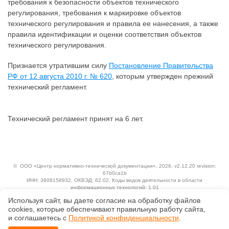
требования к безопасности объектов технического
регулирования, требования к маркировке объектов
технического регулирования и правила ее нанесения, а также
правила идентификации и оценки соответствия объектов
технического регулирования.
Признается утратившим силу
Постановление Правительства
РФ от 12 августа 2010 г. № 620
, которым утвержден прежний
технический регламент.
Технический регламент принят на 6 лет.
©
ООО «Центр нормативно-технической документации»
, 2026, v2.12.20 revision:
67b0ca1b
ИНН: 3808158932, ОКВЭД: 62.02, Коды видов деятельности в области
информационных технологий: 1.01
Ценовая политика
Используя сайт, вы даете согласие на обработку файлов
Технологии
сооkiеs, которые обеспечивают правильную работу сайта,
Исключительные авторские и смежные права принадлежат АО «Кодекс».
и соглашаетесь с
Политикой конфиденциальности
.
Положение по обработке и защите персональных данных