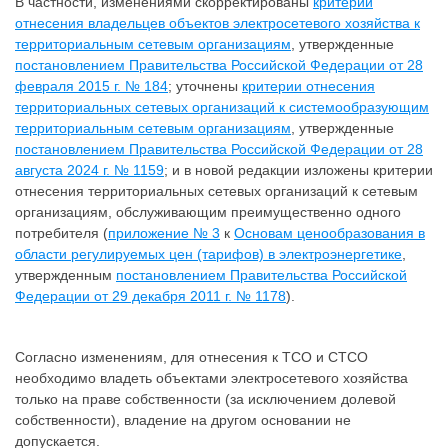
В частности, изменениями скорректированы
критерии
отнесения владельцев объектов электросетевого хозяйства к
территориальным сетевым организациям
, утвержденные
постановлением Правительства Российской Федерации от 28
февраля 2015 г. № 184
; уточнены
критерии отнесения
территориальных сетевых организаций к системообразующим
территориальным сетевым организациям
, утвержденные
постановлением Правительства Российской Федерации от 28
августа 2024 г. № 1159
; и в новой редакции изложены критерии
отнесения территориальных сетевых организаций к сетевым
организациям, обслуживающим преимущественно одного
потребителя (
приложение № 3
к
Основам ценообразования в
области регулируемых цен (тарифов) в электроэнергетике
,
утвержденным
постановлением Правительства Российской
Федерации от 29 декабря 2011 г. № 1178
).
Согласно изменениям, для отнесения к ТСО и СТСО
необходимо владеть объектами электросетевого хозяйства
только на праве собственности (за исключением долевой
собственности), владение на другом основании не
допускается.