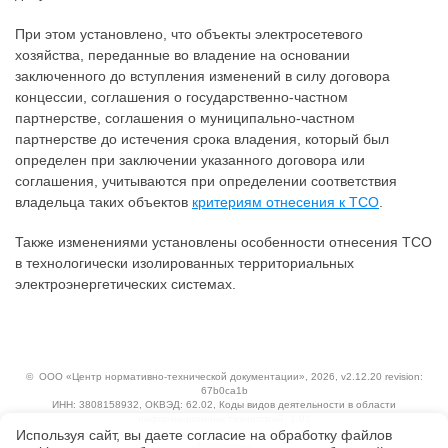
При этом установлено, что объекты электросетевого
хозяйства, переданные во владение на основании
заключенного до вступления изменений в силу договора
концессии, соглашения о государственно-частном
партнерстве, соглашения о муниципально-частном
партнерстве до истечения срока владения, который был
определен при заключении указанного договора или
соглашения, учитываются при определении соответствия
владельца таких объектов
критериям отнесения к ТСО
.
Также изменениями установлены особенности отнесения ТСО
в технологически изолированных территориальных
электроэнергетических системах.
©
ООО «Центр нормативно-технической документации»
, 2026, v2.12.20 revision:
67b0ca1b
ИНН: 3808158932, ОКВЭД: 62.02, Коды видов деятельности в области
информационных технологий: 1.01
Используя сайт, вы даете согласие на обработку файлов
Ценовая политика
Технологии