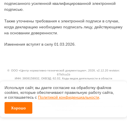
подписанного усиленной квалифицированной электронной
подписью.
Также уточнены требования к электронной подписи в случае,
когда декларацию необходимо подписать лицу, действующему
на основании доверенности.
Изменения вступят в силу 01.03.2026.
©
ООО «Центр нормативно-технической документации»
, 2026, v2.12.20 revision:
67b0ca1b
ИНН: 3808158932, ОКВЭД: 62.02, Коды видов деятельности в области
информационных технологий: 1.01
Ценовая политика
Используя сайт, вы даете согласие на обработку файлов
Технологии
сооkiеs, которые обеспечивают правильную работу сайта,
и соглашаетесь с
Политикой конфиденциальности
.
Исключительные авторские и смежные права принадлежат АО «Кодекс».
Положение по обработке и защите персональных данных
Справка о регистрации продуктов АО «Кодекс» в Реестре российского программного
Хорошо
обеспечения