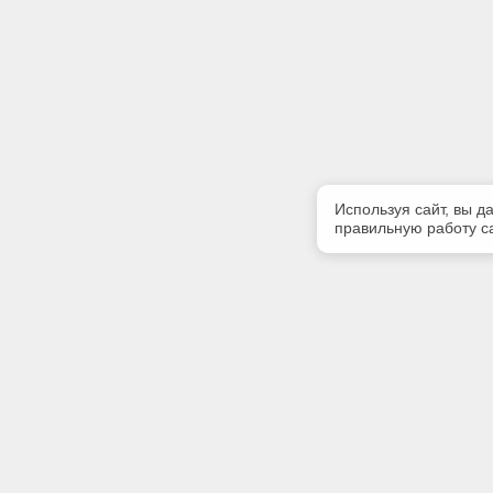
Используя сайт, вы д
правильную работу са
Полезная информация
Контакт
Контакты
Телефон
(3952) 50
Мы в Telegram
E-mail: