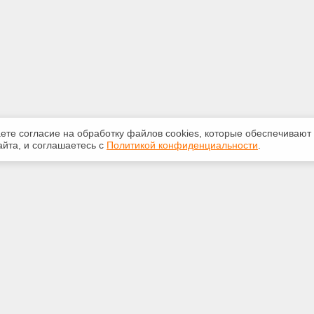
аете согласие на обработку файлов сооkiеs, которые обеспечивают
йта, и соглашаетесь с
Политикой конфиденциальности
.
ная информация
Сервисы
:
Специализированные онлайн-
издания
0-841
Регулярная новостная рассылка