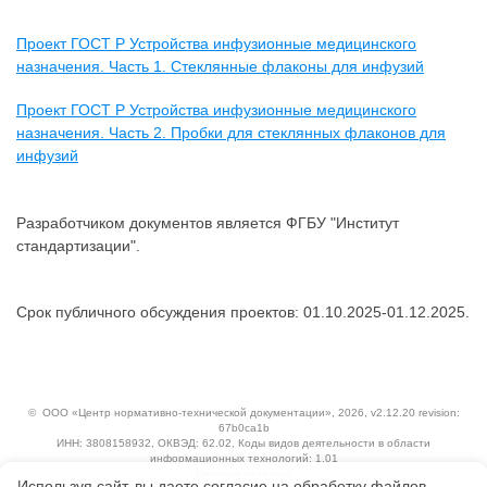
Проект ГОСТ Р Устройства инфузионные медицинского
назначения. Часть 1. Стеклянные флаконы для инфузий
Проект ГОСТ Р Устройства инфузионные медицинского
назначения. Часть 2. Пробки для стеклянных флаконов для
инфузий
Разработчиком документов является ФГБУ "Институт
стандартизации".
Срок публичного обсуждения проектов: 01.10.2025-01.12.2025.
©
ООО «Центр нормативно-технической документации»
, 2026, v2.12.20 revision:
67b0ca1b
ИНН: 3808158932, ОКВЭД: 62.02, Коды видов деятельности в области
информационных технологий: 1.01
Ценовая политика
Используя сайт, вы даете согласие на обработку файлов