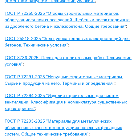
цементном вяжущем. Технические условия"
;
ГОСТ Р 72255-2025 "Отходы строительных материалов,
образующиеся при сносе зданий. Щебень и песок вторичные
из дробленого бетона и железобетона. Общие требования"
;
ГОСТ 25818-2025 "Золы-уноса тепловых электростанций для
бетонов. Технические условия"
;
ГОСТ 8736-2025 "Песок для строительных работ. Технические
условия"
;
ГОСТ Р 72291-2025 "Нерудные строительные материалы.
Сырье и продукция из него. Термины и определения"
;
ГОСТ Р 72294-2025 "Изделия строительные для систем
вентиляции. Классификация и номенклатура существенных
характеристик"
;
ГОСТ Р 72293-2025 "Материалы для металлических
облицовочных кассет в конструкциях навесных фасадных
систем. Общие технические требования"
;