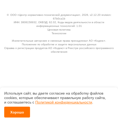
©
ООО «Центр нормативно-технической документации»
, 2026, v2.12.20 revision:
67b0ca1b
ИНН: 3808158932, ОКВЭД: 62.02, Коды видов деятельности в области
информационных технологий: 1.01
Ценовая политика
Технологии
Исключительные авторские и смежные права принадлежат АО «Кодекс».
Положение по обработке и защите персональных данных
Справка о регистрации продуктов АО «Кодекс» в Реестре российского программного
обеспечения
Используя сайт, вы даете согласие на обработку файлов
сооkiеs, которые обеспечивают правильную работу сайта,
и соглашаетесь с
Политикой конфиденциальности
.
Хорошо