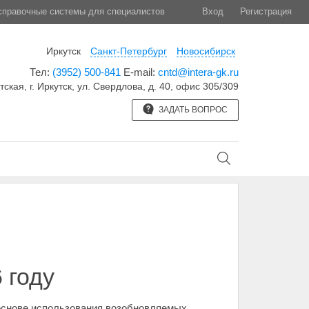
правочные системы для специалистов
Вход
Регистрация
Иркутск
Санкт-Петербург
Новосибирск
Тел:
(3952) 500-841
E-mail:
cntd@intera-gk.ru
тская, г. Иркутск, ул. Свердлова, д. 40, офис 305/309
ЗАДАТЬ ВОПРОС
 году
 основе использования возобновляемых