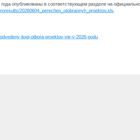
 года опубликованы в соответствующем разделе на официально
es/proresults/20260604_perechen_otobrannyh_proektov.xls
.
podvedeny-itogi-otbora-proektov-vie-v-2026-godu