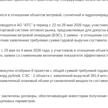
лся в отношении объектов ветровой, солнечной и гидрогенерац
оводился АО "АТС" в период с 22 по 28 мая 2026 года, участни
торговой системе оптового рынка, предъявляемые для допуска к
отношении ветровой генерации (ВЭС), 2 заявки - в отношении сол
упная заявленная требуемая сумма годовой выручки составила 
с 29 мая по 4 июня 2026 года, у участников в отношении объект
ть заявки со сниженными величинами показателя эффективност
совокупно отобрано 8 проектов с общей суммой требуемой годов
 млрд рублей, СЭС - 2 объекта с заявленной выручкой 391,4 млн 
заявленный плановый объем установленной мощности составил 
т заключены договоры, обеспечивающие инвесторам получение 
 ценовых параметров.