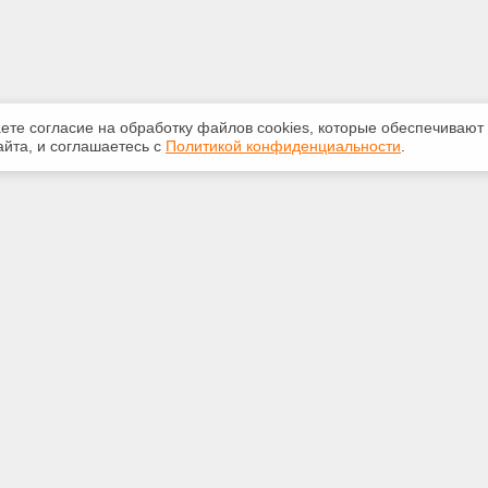
аете согласие на обработку файлов сооkiеs, которые обеспечивают
йта, и соглашаетесь с
Политикой конфиденциальности
.
ная информация
Сервисы
:
Специализированные онлайн-
издания
0-841
Регулярная новостная рассылка
ra-gk.ru
Служба поддержки пользователей
«Кодекс» и «Техэксперт»
Международные и зарубежные
бл. Иркутская, г. Иркутск, ул.