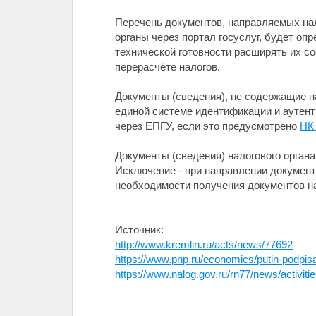
Перечень документов, направляемых нал
органы через портал госуслуг, будет о
технической готовности расширять их со
перерасчёте налогов.
Документы (сведения), не содержащие н
единой системе идентификации и аутент
через ЕПГУ, если это предусмотрено
НК
Документы (сведения) налогового органа
Исключение - при направлении докумен
необходимости получения документов на
Источник:
http://www.kremlin.ru/acts/news/77692
https://www.pnp.ru/economics/putin-podpi
https://www.nalog.gov.ru/rn77/news/activiti