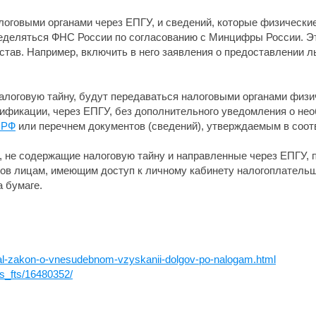
оговыми органами через ЕПГУ, и сведений, которые физические
пределяться ФНС России по согласованию с Минцифры России. Эт
став. Например, включить в него заявления о предоставлении л
алоговую тайну, будут передаваться налоговыми органами физи
ификации, через ЕПГУ, без дополнительного уведомления о не
 РФ
или перечнем документов (сведений), утверждаемым в соот
, не содержащие налоговую тайну и направленные через ЕПГУ, п
тов лицам, имеющим доступ к личному кабинету налогоплатель
 бумаге.
sal-zakon-o-vnesudebnom-vzyskanii-dolgov-po-nalogam.html
es_fts/16480352/