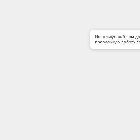
Используя сайт, вы д
правильную работу са
Полезная информация
Контакт
Контакты
Телефон
(3952) 50
Мы в Telegram
E-mail:
cntd@inte
Адрес:
664011, о