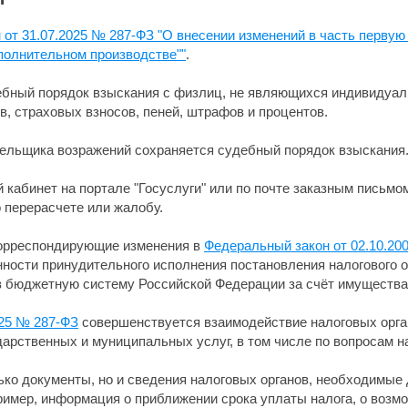
от 31.07.2025 № 287-ФЗ "О внесении изменений в часть первую
полнительном производстве""
.
бный порядок взыскания с физлиц, не являющихся индивидуа
в, страховых взносов, пеней, штрафов и процентов.
тельщика возражений сохраняется судебный порядок взыскания
кабинет на портале "Госуслуги" или по почте заказным письмо
 перерасчете или жалобу.
корреспондирующие изменения в
Федеральный закон от 02.10.20
ности принудительного исполнения постановления налогового о
 в бюджетную систему Российской Федерации за счёт имущества
025 № 287-ФЗ
совершенствуется взаимодействие налоговых орга
дарственных и муниципальных услуг, в том числе по вопросам 
ько документы, но и сведения налоговых органов, необходимые
имер, информация о приближении срока уплаты налога, о возмож