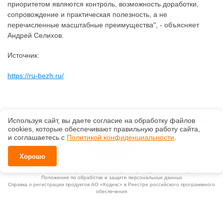
приоритетом являются контроль, возможность доработки,
сопровождение и практическая полезность, а не
перечисленные масштабные преимущества", - объясняет
Андрей Селихов.
Источник:
https://ru-bezh.ru/
Используя сайт, вы даете согласие на обработку файлов
©
ООО «Центр нормативно-технической документации»
, 2026, v2.12.20 revision:
сооkiеs, которые обеспечивают правильную работу сайта,
67b0ca1b
ИНН: 3808158932, ОКВЭД: 62.02, Коды видов деятельности в области
и соглашаетесь с
Политикой конфиденциальности
.
информационных технологий: 1.01
Ценовая политика
Хорошо
Технологии
Исключительные авторские и смежные права принадлежат АО «Кодекс».
Положение по обработке и защите персональных данных
Справка о регистрации продуктов АО «Кодекс» в Реестре российского программного
обеспечения