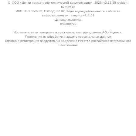
©
ООО «Центр нормативно-технической документации»
, 2026, v2.12.20 revision:
67b0ca1b
ИНН: 3808158932, ОКВЭД: 62.02, Коды видов деятельности в области
информационных технологий: 1.01
Ценовая политика
Технологии
Исключительные авторские и смежные права принадлежат АО «Кодекс».
Положение по обработке и защите персональных данных
Справка о регистрации продуктов АО «Кодекс» в Реестре российского программного
обеспечения