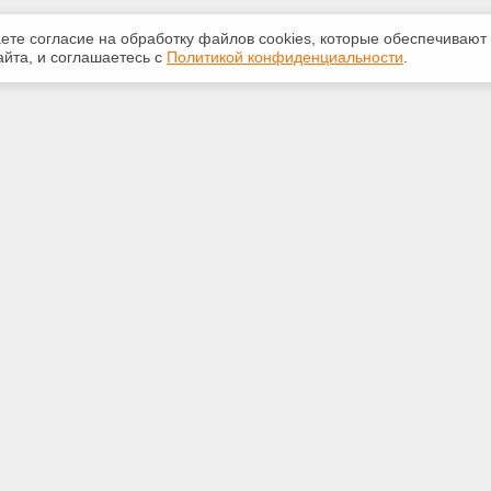
аете согласие на обработку файлов сооkiеs, которые обеспечивают
йта, и соглашаетесь с
Политикой конфиденциальности
.
ная информация
Сервисы
:
Специализированные онлайн-
издания
0-841
Регулярная новостная рассылка
ra-gk.ru
Служба поддержки пользователей
«Кодекс» и «Техэксперт»
Международные и зарубежные
бл. Иркутская, г. Иркутск, ул.
стандарты
, д. 40, офис 305/309
32