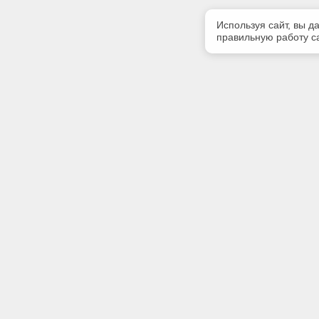
Используя сайт, вы д
правильную работу са
Полезная информация
Контакт
Контакты
Телефон
(3952) 50
Мы в Telegram
E-mail:
cntd@inte
Адрес:
664011, о
Свердлова
ИНН:
38081589