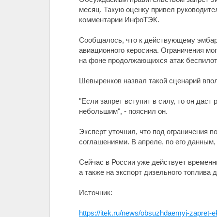
месяц. Такую оценку привел руководит
комментарии ИнфоТЭК.
Сообщалось, что к действующему эмбарг
авиационного керосина. Ограничения мо
на фоне продолжающихся атак беспилот
Шевыренков назвал такой сценарий впо
"Если запрет вступит в силу, то он дас
небольшим", - пояснил он.
Эксперт уточнил, что под ограничения 
соглашениями. В апреле, по его данным, 
Сейчас в России уже действует временны
а также на экспорт дизельного топлива 
Источник:
https://itek.ru/news/obsuzhdaemyj-zapret-ek