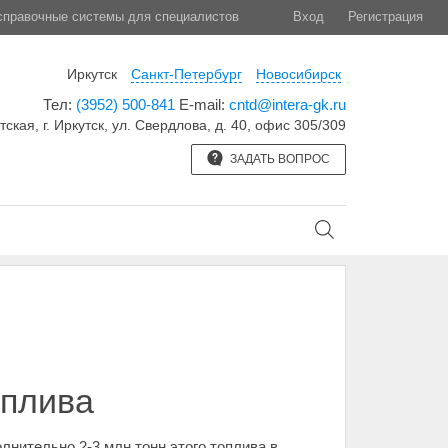
правочные системы для специалистов
Вход
Регистрация
Иркутск
Санкт-Петербург
Новосибирск
Тел:
(3952) 500-841
E-mail:
cntd@intera-gk.ru
тская, г. Иркутск, ул. Свердлова, д. 40, офис 305/309
ЗАДАТЬ ВОПРОС
оплива
нительно 2-3 млн тонн этого топлива в