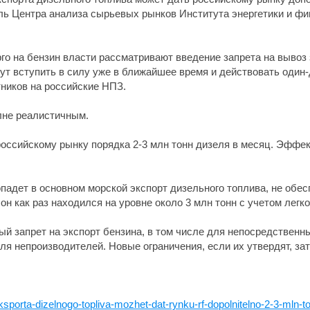
ель Центра анализа сырьевых рынков Института энергетики и ф
о на бензин власти рассматривают введение запрета на вывоз 
гут вступить в силу уже в ближайшее время и действовать оди
ников на российские НПЗ.
лне реалистичным.
т российскому рынку порядка 2-3 млн тонн дизеля в месяц. Эффе
попадет в основном морской экспорт дизельного топлива, не о
он как раз находился на уровне около 3 млн тонн с учетом легко
й запрет на экспорт бензина, в том числе для непосредственны
для непроизводителей. Новые ограничения, если их утвердят, за
sporta-dizelnogo-topliva-mozhet-dat-rynku-rf-dopolnitelno-2-3-mln-t