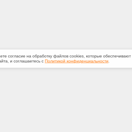
аете согласие на обработку файлов сооkiеs, которые обеспечивают
йта, и соглашаетесь с
Политикой конфиденциальности
.
ная информация
Сервисы
:
Специализированные онлайн-
издания
0-841
Регулярная новостная рассылка