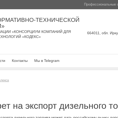
Профессиональные с
ОРМАТИВНО-ТЕХНИЧЕСКОЙ
И»
АЦИИ «КОНСОРЦИУМ КОМПАНИЙ ДЛЯ
664011, обл. Ирку
ЕХНОЛОГИЙ «КОДЕКС»
сти
Контакты
Мы в Telegram
плекса
ет на экспорт дизельного т
порта дизельного топлива может дать российскому рынку допол