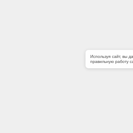
Используя сайт, вы д
правильную работу са
Полезная информация
Контакт
Контакты
Телефон
(3952) 50
Мы в Telegram
E-mail: