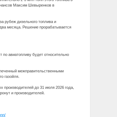
инансов Максим Шевыренков в
за рубеж дизельного топлива и
н-два месяца. Решение прорабатывается
кт по авиатопливу будет относительно
беспеченный межправительственными
го газойля.
х производителей до 31 июля 2026 года,
тронут и производителей.
onn/