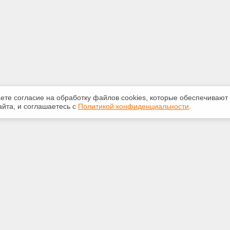
аете согласие на обработку файлов сооkiеs, которые обеспечивают
йта, и соглашаетесь с
Политикой конфиденциальности
.
ная информация
Сервисы
:
Специализированные онлайн-
издания
0-841
Регулярная новостная рассылка