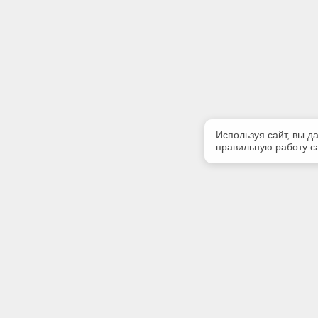
Используя сайт, вы д
правильную работу са
Полезная информация
Контакт
Контакты
Телефон
(3952) 50
Мы в Telegram
E-mail: