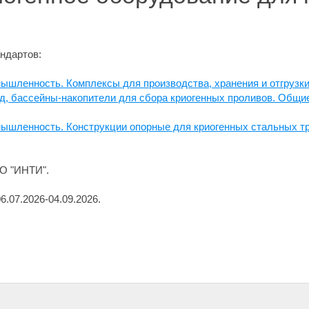
ндартов:
ышленность. Комплексы для производства, хранения и отгрузки 
д, бассейны-накопители для сбора криогенных проливов. Общи
мышленность. Конструкции опорные для криогенных стальных т
О "ИНТИ".
.07.2026-04.09.2026.