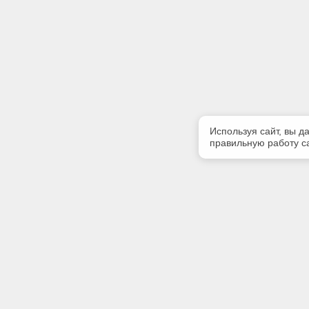
Используя сайт, вы д
правильную работу са
Полезная информация
Контакт
Контакты
Телефон
(3952) 50
Мы в Telegram
E-mail: