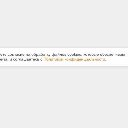
аете согласие на обработку файлов сооkiеs, которые обеспечивают
йта, и соглашаетесь с
Политикой конфиденциальности
.
ная информация
Сервисы
:
Специализированные онлайн-
издания
0-841
Регулярная новостная рассылка