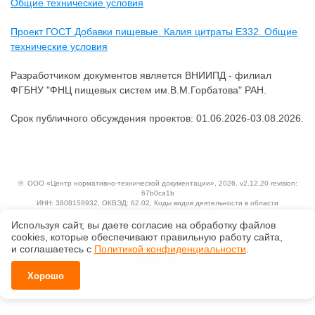
Общие технические условия
Проект ГОСТ Добавки пищевые. Калия цитраты Е332. Общие
технические условия
Разработчиком документов является ВНИИПД - филиал
ФГБНУ "ФНЦ пищевых систем им.В.М.Горбатова" РАН.
Срок публичного обсуждения проектов: 01.06.2026-03.08.2026.
©
ООО «Центр нормативно-технической документации»
, 2026, v2.12.20 revision:
67b0ca1b
ИНН: 3808158932, ОКВЭД: 62.02, Коды видов деятельности в области
информационных технологий: 1.01
Ценовая политика
Используя сайт, вы даете согласие на обработку файлов
Технологии
сооkiеs, которые обеспечивают правильную работу сайта,
и соглашаетесь с
Политикой конфиденциальности
.
Исключительные авторские и смежные права принадлежат АО «Кодекс».
Положение по обработке и защите персональных данных
Справка о регистрации продуктов АО «Кодекс» в Реестре российского программного
Хорошо
обеспечения