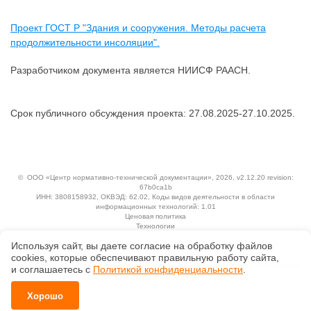
Проект ГОСТ Р "Здания и сооружения. Методы расчета
продолжительности инсоляции".
Разработчиком документа является НИИСФ РААСН.
Срок публичного обсуждения проекта: 27.08.2025-27.10.2025.
©
ООО «Центр нормативно-технической документации»
, 2026, v2.12.20 revision:
67b0ca1b
ИНН: 3808158932, ОКВЭД: 62.02, Коды видов деятельности в области
информационных технологий: 1.01
Ценовая политика
Технологии
Используя сайт, вы даете согласие на обработку файлов
Исключительные авторские и смежные права принадлежат АО «Кодекс».
Положение по обработке и защите персональных данных
сооkiеs, которые обеспечивают правильную работу сайта,
Справка о регистрации продуктов АО «Кодекс» в Реестре российского программного
и соглашаетесь с
Политикой конфиденциальности
.
обеспечения
Хорошо