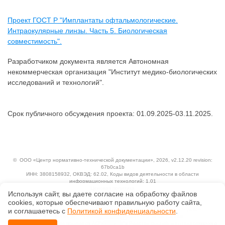
Проект ГОСТ Р "Имплантаты офтальмологические.
Интраокулярные линзы. Часть 5. Биологическая
совместимость".
Разработчиком документа является Автономная
некоммерческая организация "Институт медико-биологических
исследований и технологий".
Срок публичного обсуждения проекта: 01.09.2025-03.11.2025.
©
ООО «Центр нормативно-технической документации»
, 2026, v2.12.20 revision:
67b0ca1b
ИНН: 3808158932, ОКВЭД: 62.02, Коды видов деятельности в области
информационных технологий: 1.01
Ценовая политика
Используя сайт, вы даете согласие на обработку файлов
Технологии
сооkiеs, которые обеспечивают правильную работу сайта,
Исключительные авторские и смежные права принадлежат АО «Кодекс».
и соглашаетесь с
Политикой конфиденциальности
.
Положение по обработке и защите персональных данных
Справка о регистрации продуктов АО «Кодекс» в Реестре российского программного