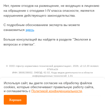
Нет, прием отходов на размещение, не входящих в лицензию
на обращение с отходами I-IV класса опасности, является
нарушением действующего законодательства.
С подробным обоснованием эксперта вы можете
ознакомиться
здесь
.
Больше консультаций вы найдете в разделе "Экология в
вопросах и ответах".
©
ООО «Центр нормативно-технической документации»
, 2026, v2.12.20 revision:
67b0ca1b
ИНН: 3808158932, ОКВЭД: 62.02, Коды видов деятельности в области
информационных технологий: 1.01
Ценовая политика
Технологии
Используя сайт, вы даете согласие на обработку файлов
сооkiеs, которые обеспечивают правильную работу сайта,
Исключительные авторские и смежные права принадлежат АО «Кодекс».
и соглашаетесь с
Политикой конфиденциальности
.
Положение по обработке и защите персональных данных
Справка о регистрации продуктов АО «Кодекс» в Реестре российского программного
обеспечения
Хорошо