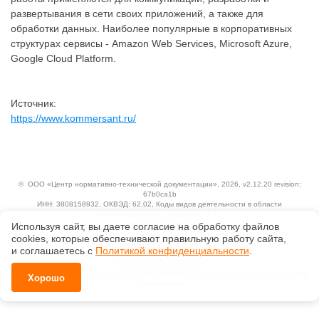
развертывания в сети своих приложений, а также для
обработки данных. Наиболее популярные в корпоративных
структурах сервисы - Amazon Web Services, Microsoft Azure,
Google Cloud Platform.
Источник:
https://www.kommersant.ru/
©
ООО «Центр нормативно-технической документации»
, 2026, v2.12.20 revision:
67b0ca1b
ИНН: 3808158932, ОКВЭД: 62.02, Коды видов деятельности в области
информационных технологий: 1.01
Ценовая политика
Используя сайт, вы даете согласие на обработку файлов
Технологии
сооkiеs, которые обеспечивают правильную работу сайта,
и соглашаетесь с
Политикой конфиденциальности
.
Исключительные авторские и смежные права принадлежат АО «Кодекс».
Положение по обработке и защите персональных данных
Справка о регистрации продуктов АО «Кодекс» в Реестре российского программного
Хорошо
обеспечения