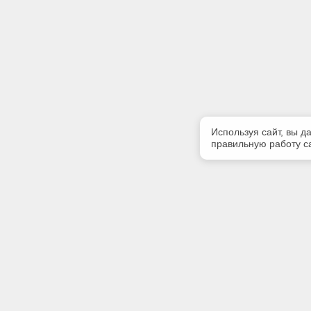
Используя сайт, вы д
правильную работу са
Полезная информация
Контакт
Контакты
Телефон
(3952) 50
Мы в Telegram
E-mail: