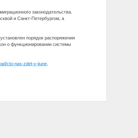
 миграционного законодательства.
сквой и Санкт-Петербургом, а
, установлен порядок распоряжения
акон о функционировании системы
ead/cto-nas-zdet-v-iiune
.