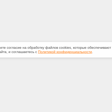
аете согласие на обработку файлов сооkiеs, которые обеспечивают
йта, и соглашаетесь с
Политикой конфиденциальности
.
ная информация
Сервисы
:
Специализированные онлайн-
издания
0-841
Регулярная новостная рассылка