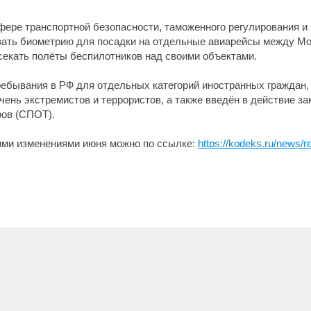
фере транспортной безопасности, таможенного регулирования и
вать биометрию для посадки на отдельные авиарейсы между Мо
секать полёты беспилотников над своими объектами.
пребывания в РФ для отдельных категорий иностранных граждан
чень экстремистов и террористов, а также введён в действие з
ров (СПОТ).
ими изменениями июня можно по ссылке:
https://kodeks.ru/news/r