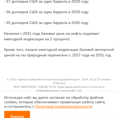
- 57 долларов США за один баррель в 2028 году;
- 56 долларов США за один баррель в 2029 году;
- 55 долларов США за один баррель в 2030 году.
Начиная с 2031 года базовая цена на нефть подлежит
ежегодной индексации на 2 процента.
Кроме того, начало ежегодной индексации базовой экспортной
ценой на газ природный перенесено с 2027 года на 2031 год.
©
ООО «Центр нормативно-технической документации»
, 2026, v2.12.20 revision:
67b0ca1b
ИНН: 3808158932, ОКВЭД: 62.02, Коды видов деятельности в области
информационных технологий: 1.01
Ценовая политика
Используя сайт, вы даете согласие на обработку файлов
Технологии
сооkiеs, которые обеспечивают правильную работу сайта,
Исключительные авторские и смежные права принадлежат АО «Кодекс».
и соглашаетесь с
Политикой конфиденциальности
.
Положение по обработке и защите персональных данных
Справка о регистрации продуктов АО «Кодекс» в Реестре российского программного
Хорошо
обеспечения