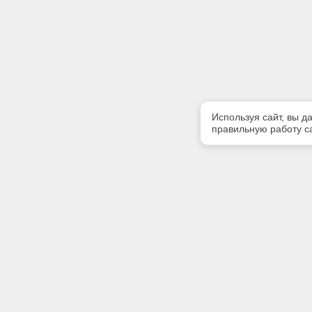
Используя сайт, вы д
правильную работу са
Полезная информация
Контакт
Контакты
Телефон
(3952) 50
Мы в Telegram
E-mail: