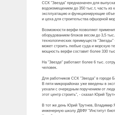
ССК "Звезда" предназначен для выпуска
водоизмещением до 350 тыс.т, часть из 
эксплуатацию и функционирующие объект
и цеха для строительства офшорной мор
Возможности верфи позволяют применит
оборудованием блоков весом до 3,5 тыс
технологических преимуществ "Звезды" 
может строить любые суда и морскую те
мощность верфи составит более 330 тыс.
На "Звезде" работают более 6 тыс. сотр
человек.
Для работников ССК "Звезда" в городе 
В пяти микрорайонах уже введены в эксп
уехали с очередным поручением от людей
этот центр строить", - сказал Юрий Трут
В тот же день Юрий Трутнев, Владимир
инженерную школу ДВФУ "Институт биоте