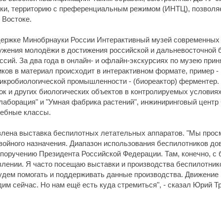
ки, территорию с преференциальным режимом (ИНТЦ), позволяе
 Востоке.
держке Минобрнауки России Интерактивный музей современных
жения молодёжи в достижения российской и дальневосточной б
ий. За два года в онлайн- и офлайн-экскурсиях по музею приня
иков в материал происходит в интерактивном формате, пример -
микробиологической промышленности - (биореактор) ферментер.
ок и других биологических объектов в контролируемых услови
лаборация" и "Умная фабрика растений", инжиниринговый центр
чебные классы.
лена выставка беспилотных летательных аппаратов. "Мы про
войного назначения. Диапазон использования беспилотников дов
о поручению Президента Российской Федерации. Там, конечно, с
лении. Я часто посещаю выставки и производства беспилотнико
удем помогать и поддерживать данные производства. Движение 
дим сейчас. Но нам ещё есть куда стремиться", - сказал Юрий Т