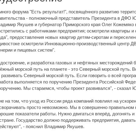
много форума "Есть результат!", посвящённого развитию террит
авительства - полномочный представитель Президента в ДФО Юр
адимир Якушев и губернатор Приморского края Олег Кожемяко 
встретились с работниками предприятия; осмотрели квартиры и
а", предоставления новых квартир детям-сиротам и переселенц
адивостоке осмотрели Инновационно-производственный центр 
нерии и пищевых систем".
удостроение, и разработка газовых и нефтяных месторождений б
жный морской путь на планете - это Северный морской путь. В
развивать Северный морской путь. Если говорить о всей прогр
 работа выполняется по поручению Президента Российской Фе
 поручению. Мы стараемся, чтобы проект развивался", - сказал 
 на том, что уход из России ряда компаний повлиял на ускоре
 сворачивать просто невозможно. Мы в совершенно правильном
рошие показатели работы. Нужно двигаться вперёд, догонять и 
й стране. Государство должно поддерживать предприятия, дават
действуют", - пояснил Владимир Якушев.