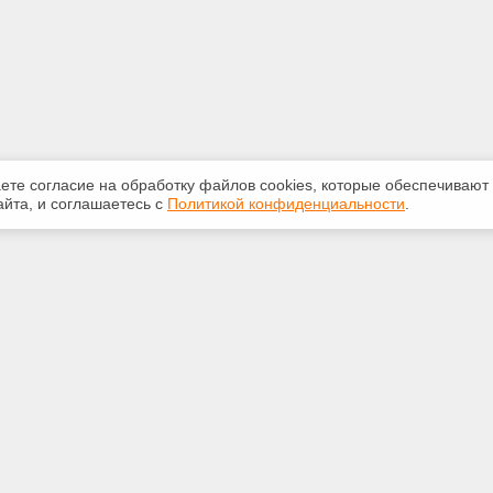
аете согласие на обработку файлов сооkiеs, которые обеспечивают
йта, и соглашаетесь с
Политикой конфиденциальности
.
ная информация
Сервисы
:
Специализированные онлайн-
издания
0-841
Регулярная новостная рассылка