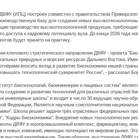
ВФУ (ИПЦ) построен совместно с правительством Приморского 
роизводственную базу для создания новых высокотехнологичных
щие производство высокотехнологичной продукции, требующие 
го доступа к кадровому потенциалу вуза. До конца 2026 года 
ентов будет принято на практику.
и ключевого стратегического направления ДВФУ - проекта "Био
альных природных и морских ресурсах Дальнего Востока. Имен
тнёрами вносить вклад в развитие биоэкономики нашей страны
повышать технологический суверенитет России", - рассказал Бо
титут биотехнологий, биоинженерии и пищевых систем" являет
по созданию и развитию технологий для различных отраслей био
е инженерные школы" и входит в число 30 ведущих научно-обр
ой Федерации. Является научным соисполнителем национальног
мики". Школа решает задачи трёх отраслевых федеральных про
и", "Кадры биоэкономики". Внедрение новых технологических р
колы ДВФУ в агропромышленный комплекс, фармацевтику, живо
в и новых компаний, имеющих потенциал на мировом рынке. Эт
тов высокой квалификации. Таким образом, выстроенная ДВФУ 