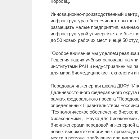
Коробец.
Инновационно-производственный центр Д
инфраструктура обеспечивает опытно-п
размещать малые предприятия, начинаю
инфраструктурой университета и быстро
до 50 новых рабочих мест, и ещё 50 студ
"Особое внимание мы уделяем реализаци
Решения наших учёных основаны на уник
институтами РАН и индустриальными пар
для мира биомедицинские технологии и 
Передовая инженерная школа ДВФУ "Инс
Дальневосточного федерального округа 
рамках федерального проекта "Передовы
определённых Правительством Российск
"Технологическое обеспечение биоэконо
биоэкономики", "Наука для биоэкономик
биоинженерами передовой инженерной ш
новых высокотехнологичных производст
места в регионе, требующие специалис