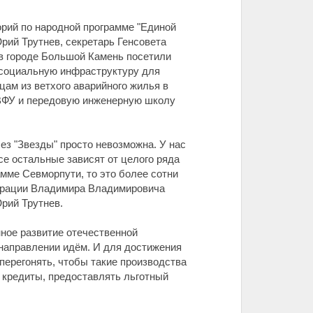
орий по народной программе "Единой
ий Трутнев, секретарь Генсовета
в городе Большой Камень посетили
 социальную инфраструктуру для
ам из ветхого аварийного жилья в
ДВФУ и передовую инженерную школу
ез "Звезды" просто невозможна. У нас
се остальные зависят от целого ряда
амме Севморпути, то это более сотни
дерации Владимира Владимировича
Юрий Трутнев.
нное развитие отечественной
 направлении идём. И для достижения
перегонять, чтобы такие производства
ь кредиты, предоставлять льготный