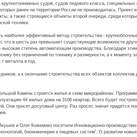
 крупнотоннажных судов, судов ледового класса, специальных 
которых ранее на территории России не производилась. Проект 
ы, а также строящиеся объекты второй очереди, среди которы
ской техники.
ь наиболее эффективный метод строительства - крупноблочны
.т, что в шесть раз превышает существующие возможности други
- высокая степень автоматизации производства. Благодаря этим
хнику без ограничений по тоннажу и размерности, а к моменту 
т металла в год.
удников, а к окончанию строительства всех объектов коллектив 
Большой Камень строится жильё в семи микрорайонах. Программа
луатацию 44 жилых дома на 3106 квартир. Всего будет построе
. Они просят досуговый центр. Раз просят, значит придётся по
нев.
 Якушев и Олег Кожемяко посетили Инновационно-производстве
хнологий, биоинженерии и пищевых систем". О развитии новых