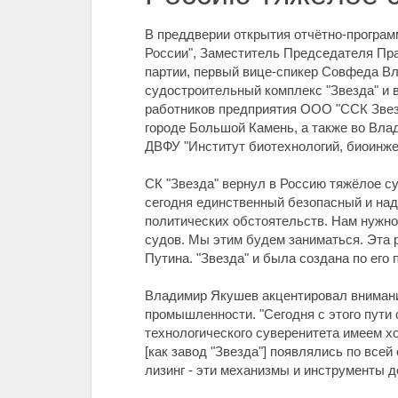
В преддверии открытия отчётно-програм
России", Заместитель Председателя Пр
партии, первый вице-спикер Совфеда Вл
судостроительный комплекс "Звезда" и 
работников предприятия ООО "ССК Звезд
городе Большой Камень, а также во Вл
ДВФУ "Институт биотехнологий, биоинже
СК "Звезда" вернул в Россию тяжёлое с
сегодня единственный безопасный и надё
политических обстоятельств. Нам нужно 
судов. Мы этим будем заниматься. Эта
Путина. "Звезда" и была создана по его
Владимир Якушев акцентировал внимание
промышленности. "Сегодня с этого пути
технологического суверенитета имеем хо
[как завод "Звезда"] появлялись по все
лизинг - эти механизмы и инструменты 