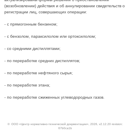
(возобновлении) действия и об аннулировании свидетельств о
регистрации лиц, совершающих операции:
- с прямогонным бензином;
- с бензолом, параксилолом или ортоксилолом;
- со средними дистиллятами;
- по переработке средних дистиллятов;
- по переработке нефтяного сырья;
- по переработке этана;
- по переработке сжиженных углеводородных газов.
©
ООО «Центр нормативно-технической документации»
, 2026, v2.12.20 revision:
67b0ca1b