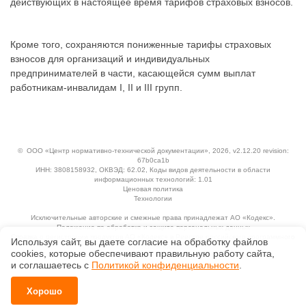
действующих в настоящее время тарифов страховых взносов.
Кроме того, сохраняются пониженные тарифы страховых
взносов для организаций и индивидуальных
предпринимателей в части, касающейся сумм выплат
работникам-инвалидам I, II и III групп.
©
ООО «Центр нормативно-технической документации»
, 2026, v2.12.20 revision:
67b0ca1b
ИНН: 3808158932, ОКВЭД: 62.02, Коды видов деятельности в области
информационных технологий: 1.01
Ценовая политика
Технологии
Исключительные авторские и смежные права принадлежат АО «Кодекс».
Положение по обработке и защите персональных данных
Справка о регистрации продуктов АО «Кодекс» в Реестре российского программного
Используя сайт, вы даете согласие на обработку файлов
обеспечения
сооkiеs, которые обеспечивают правильную работу сайта,
и соглашаетесь с
Политикой конфиденциальности
.
Хорошо