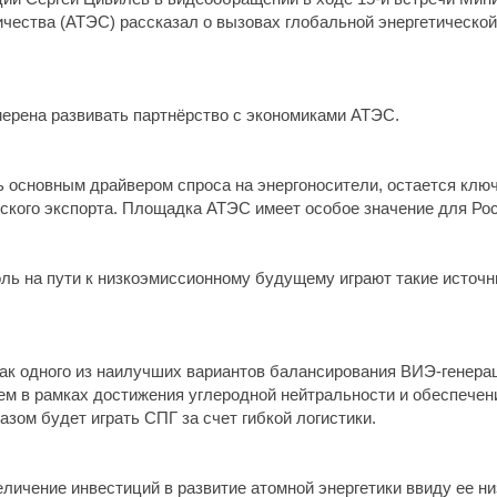
ичества (АТЭС) рассказал о вызовах глобальной энергетическо
мерена развивать партнёрство с экономиками АТЭС.
сь основным драйвером спроса на энергоносители, остается кл
ского экспорта. Площадка АТЭС имеет особое значение для Росс
ь на пути к низкоэмиссионному будущему играют такие источни
как одного из наилучших вариантов балансирования ВИЭ-генера
м в рамках достижения углеродной нейтральности и обеспечени
азом будет играть СПГ за счет гибкой логистики.
личение инвестиций в развитие атомной энергетики ввиду ее низ