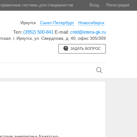
правочные системы для специалистов
Вход
Регистрация
Иркутск
Санкт-Петербург
Новосибирск
Тел:
(3952) 500-841
E-mail:
cntd@intera-gk.ru
тская, г. Иркутск, ул. Свердлова, д. 40, офис 305/309
ЗАДАТЬ ВОПРОС
стров энергетики Азиатско-