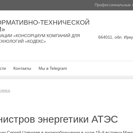
Профессиональные с
ОРМАТИВНО-ТЕХНИЧЕСКОЙ
И»
АЦИИ «КОНСОРЦИУМ КОМПАНИЙ ДЛЯ
664011, обл. Ирку
ЕХНОЛОГИЙ «КОДЕКС»
сти
Контакты
Мы в Telegram
плекса
нистров энергетики АТЭС
ии Сергей Цивилев в видеообращении в ходе 15-й встречи Мини