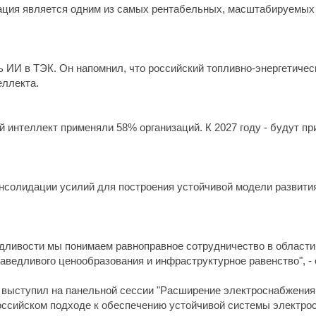
ация является одним из самых рентабельных, масштабируемых
 ИИ в ТЭК. Он напомнил, что российский топливно-энергетическ
еллекта.
й интеллект применяли 58% организаций. К 2027 году - будут пр
нсолидации усилий для построения устойчивой модели развития
дливости мы понимаем равноправное сотрудничество в области 
аведливого ценообразования и инфраструктурное равенство", -
выступил на панельной сессии "Расширение электроснабжения 
оссийском подходе к обеспечению устойчивой системы электро