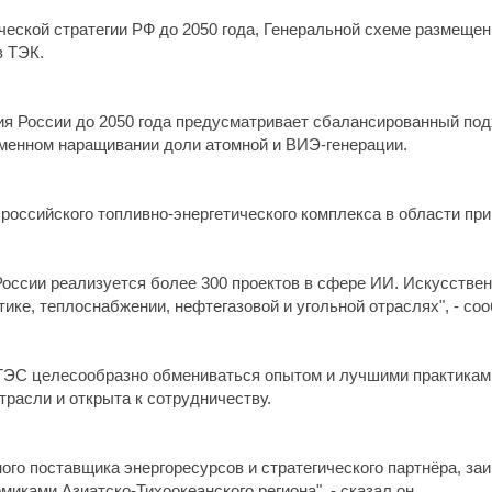
еской стратегии РФ до 2050 года, Генеральной схеме размещени
в ТЭК.
ия России до 2050 года предусматривает сбалансированный подх
менном наращивании доли атомной и ВИЭ-генерации.
российского топливно-энергетического комплекса в области при
России реализуется более 300 проектов в сфере ИИ. Искусстве
ике, теплоснабжении, нефтегазовой и угольной отраслях", - с
ТЭС целесообразно обмениваться опытом и лучшими практиками,
расли и открыта к сотрудничеству.
ого поставщика энергоресурсов и стратегического партнёра, за
иками Азиатско-Тихоокеанского региона", - сказал он.